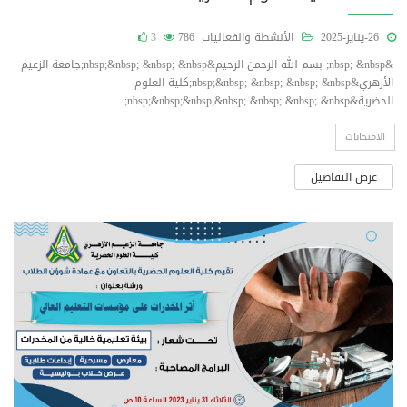
26-يناير-2025
الأنشطة والفعاليات
786
3
&nbsp; &nbsp; بسم الله الرحمن الرحيم&nbsp;&nbsp; &nbsp; &nbsp;جامعة الزعيم
الأزهري&nbsp;&nbsp; &nbsp; &nbsp; &nbsp;كلية العلوم
الحضرية&nbsp;&nbsp;&nbsp;&nbsp; &nbsp; &nbsp; &nbsp;...
الامتحانات
عرض التفاصيل