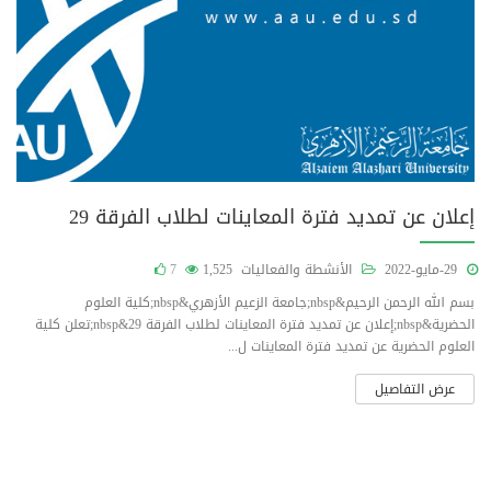
إعلان عن تمديد فترة المعاينات لطلاب الفرقة 29
29-مايو-2022
الأنشطة والفعاليات
1,525
7
بسم الله الرحمن الرحيم&nbsp;جامعة الزعيم الأزهري&nbsp;كلية العلوم
الحضرية&nbsp;إعلان عن تمديد فترة المعاينات لطلاب الفرقة 29&nbsp;تعلن كلية
العلوم الحضرية عن تمديد فترة المعاينات ل...
عرض التفاصيل