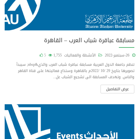
مسابقة عباقرة شباب العرب – القاهرة
26-سبتمبر-2022
الأنشطة والفعاليات
1,755
5
تنظم جامعة الدول العربية مسابقة عباقرة شباب العرب والذي&nbsp; سيبدأ
تصويرها بتاريخ 29 /10 /2022م بالقاهرة وستذاع فعاليتها على قناة القاهر
والناس. وتهدف المسابقة الى تشجيع الشباب عل...
عرض التفاصيل