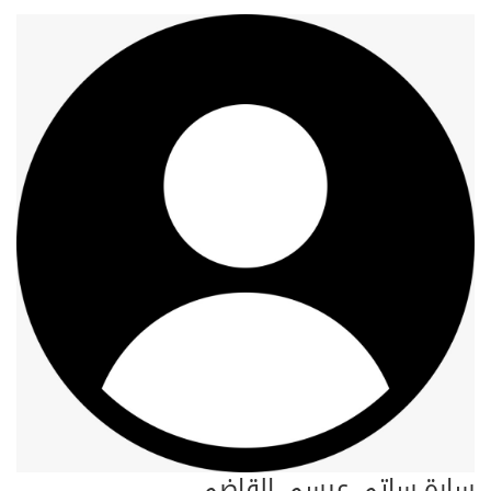
سارة ساتي عيسى القاضي