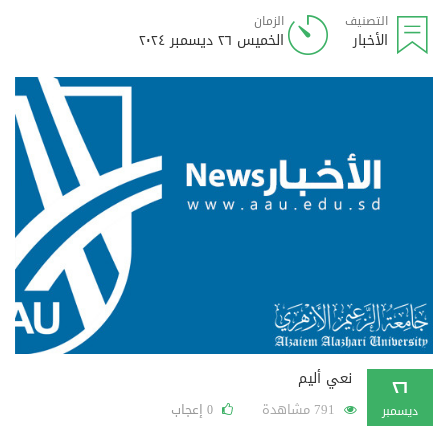
التصنيف
الزمان
الأخبار
الخميس ٢٦ ديسمبر ٢٠٢٤
نعي أليم
٢٦
791 مشاهدة
إعجاب
0
ديسمبر