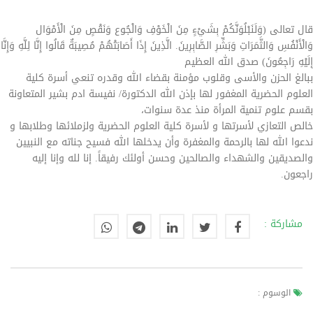
قال تعالى (وَلَنَبْلُوَنَّكُمْ بِشَيْءٍ مِنَ الْخَوْفِ وَالْجُوعِ وَنَقْصٍ مِنَ الْأَمْوَال
وَالْأَنْفُسِ وَالثَّمَرَاتِ وَبَشِّرِ الصَّابِرِينَ. الَّذِينَ إِذَا أَصَابَتْهُمْ مُصِيبَةٌ قَالُوا إِنَّا لِلَّهِ وَإِنَّا
إِلَيْهِ رَاجِعُونَ) صدق الله العظيم
ببالغ الحزن والأسى وقلوب مؤمنة بقضاء الله وقدره تنعي أسرة كلية
العلوم الحضرية المغفور لها بإذن الله الدكتورة/ نفيسة ادم بشير المتعاونة
بقسم علوم تنمية المرأة منذ عدة سنوات،
خالص التعازي لأسرتها و لأسرة كلية العلوم الحضرية ولزملائها وطلابها و
ندعوا الله لها بالرحمة والمغفرة وأن يدخلها الله فسيح جناته مع النبيين
والصديقين والشهداء والصالحين وحسن أولئك رفيقاً. إنا لله وإنا إليه
راجعون.
مشاركة :
الوسوم :